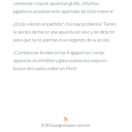
comenzar a hacer apuestas gratis. ¡Muchos
jugadores prueban este apartado de esta manera!
¿Estás viendo un partido? ¡No hay problema! Tienes
la opción de hacer una apuesta en vivo y en directo
para que no te pierdas ni un segundo de la acción.
¡Combina las tiradas en las tragaperras con las
apuestas en el fútbol y gana usando los mejores
bonos del casino online en Perú!
© 2025 programacion-ard.com