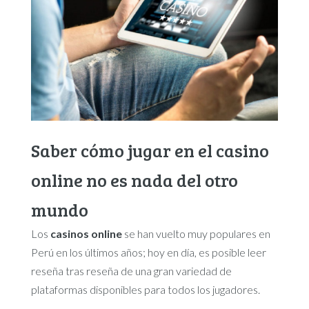
Saber cómo jugar en el casino
online no es nada del otro
mundo
Los
casinos online
se han vuelto muy populares en
Perú en los últimos años; hoy en día, es posible leer
reseña tras reseña de una gran variedad de
plataformas disponibles para todos los jugadores.