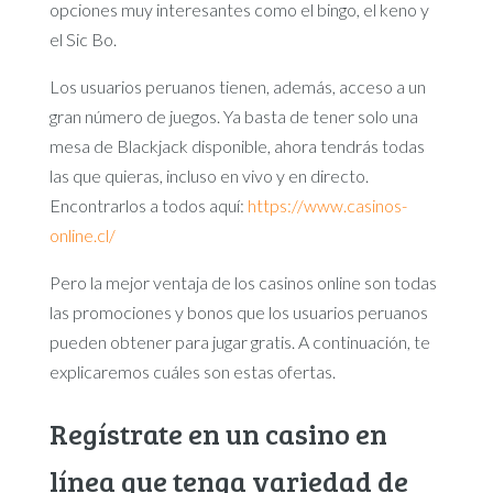
opciones muy interesantes como el bingo, el keno y
el Sic Bo.
Los usuarios peruanos tienen, además, acceso a un
gran número de juegos. Ya basta de tener solo una
mesa de Blackjack disponible, ahora tendrás todas
las que quieras, incluso en vivo y en directo.
Encontrarlos a todos aquí:
https://www.casinos-
online.cl/
Pero la mejor ventaja de los casinos online son todas
las promociones y bonos que los usuarios peruanos
pueden obtener para jugar gratis. A continuación, te
explicaremos cuáles son estas ofertas.
Regístrate en un casino en
línea que tenga variedad de